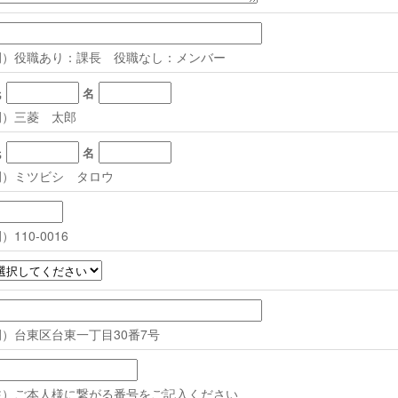
例）役職あり：課長 役職なし：メンバー
氏
名
例）三菱 太郎
氏
名
例）ミツビシ タロウ
）110-0016
例）台東区台東一丁目30番7号
注）ご本人様に繋がる番号をご記入ください